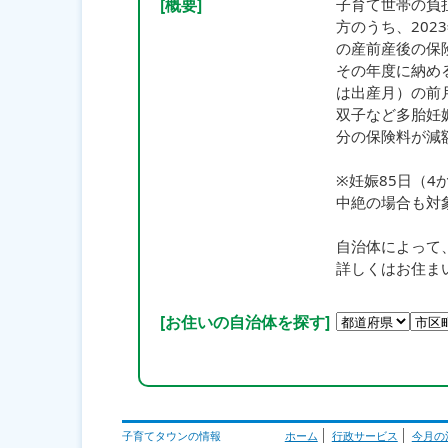
[概要]
子育て世帯の負
方のうち、202
の産前産後の保
その年度に納め
は出産月）の前
双子など多胎妊
分の保険料が減
※妊娠85日（
中絶の場合も対
自治体によって
詳しくはお住ま
[お住いの自治体を探す]
子育てタウンの情報
ホーム
行政サービス
今月の