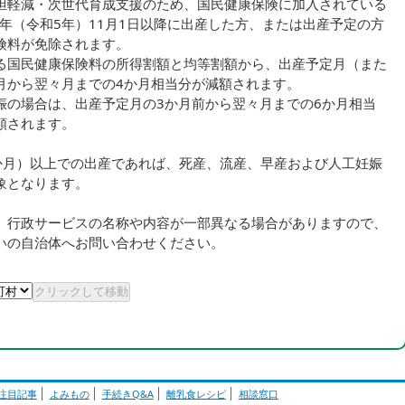
担軽減・次世代育成支援のため、国民健康保険に加入されている
3年（令和5年）11月1日以降に出産した方、または出産予定の方
険料が免除されます。
る国民健康保険料の所得割額と均等割額から、出産予定月（また
月から翌々月までの4か月相当分が減額されます。
娠の場合は、出産予定月の3か月前から翌々月までの6か月相当
額されます。
4か月）以上での出産であれば、死産、流産、早産および人工妊娠
象となります。
、行政サービスの名称や内容が一部異なる場合がありますので、
いの自治体へお問い合わせください。
注目記事
よみもの
手続きQ&A
離乳食レシピ
相談窓口