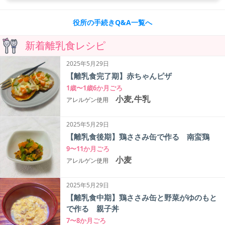
役所の手続きQ&A一覧へ
新着離乳食レシピ
2025年5月29日
【離乳食完了期】赤ちゃんピザ
1歳〜1歳6か月ごろ
小麦,牛乳
アレルゲン使用
2025年5月29日
【離乳食後期】鶏ささみ缶で作る 南蛮鶏
9〜11か月ごろ
小麦
アレルゲン使用
2025年5月29日
【離乳食中期】鶏ささみ缶と野菜がゆのもと
で作る 親子丼
7〜8か月ごろ