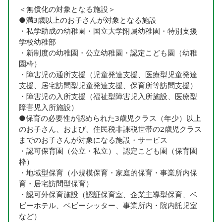
＜無償化の対象となる施設＞
●満3歳以上のお子さんが対象となる施設
・私学助成の幼稚園・国立大学附属幼稚園・特別支援
学校幼稚部
・新制度の幼稚園・公立幼稚園・認定こども園（幼稚
園枠）
・障害児の通所支援（児童発達支援、医療型児童発達
支援、居宅訪問型児童発達支援、保育所等訪問支援）
・障害児の入所支援（福祉型障害児入所施設、医療型
障害児入所施設）
●保育の必要性が認められた3歳児クラス（年少）以上
のお子さん、および、住⺠税⾮課税世帯の2歳児クラス
までのお子さんが対象になる施設・サービス
・認可保育園（公立・私立）、認定こども園（保育園
枠）
・地域型保育（小規模保育・家庭的保育・事業所内保
育・居宅訪問型保育）
・認可外保育施設（認証保育室、企業主導型保育、ベ
ビーホテル、ベビーシッター、事業所内・院内託児室
など）