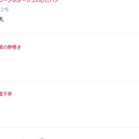
コーンポタージュのひたパン
月ごろ
乳
菜の卵巻き
親子丼