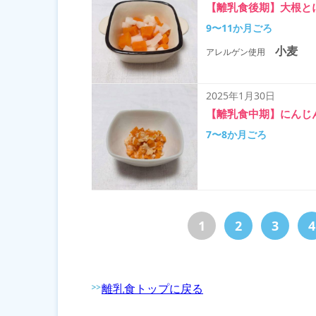
【離乳食後期】大根と
9〜11か月ごろ
小麦
アレルゲン使用
2025年1月30日
【離乳食中期】にんじ
7〜8か月ごろ
1
2
3
4
離乳食トップに戻る