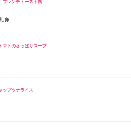
 フレンチトースト風
乳,卵
トマトのさっぱりスープ
ャップツナライス