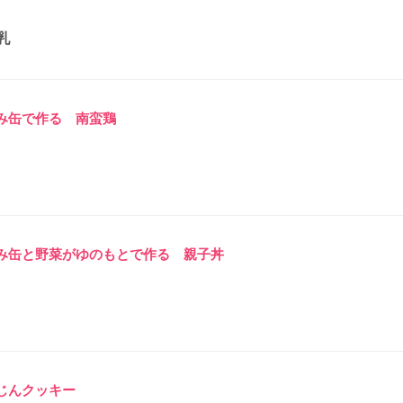
乳
み缶で作る 南蛮鶏
み缶と野菜がゆのもとで作る 親子丼
じんクッキー