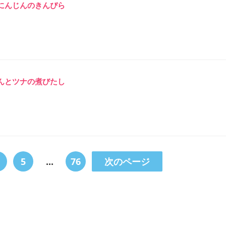
にんじんのきんぴら
んとツナの煮びたし
5
...
76
次のページ