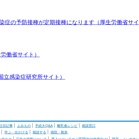
感染症の予防接種が定期接種になります（厚生労働省サイ
生労働省サイト）
国立感染症研究所サイト）
注目記事
よみもの
手続きQ&A
離乳食レシピ
相談窓口
学ぶ・出かける
相談する
病院・救急
い合わせ
広告の掲載について
導入についてのご質問(自治体様向け)
障害・メンテナ