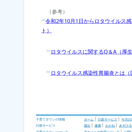
（参考）
令和2年10月1日からロタウイルス
ト）
ロタウイルスに関するQ＆A（厚
ロタウイルス感染性胃腸炎とは（
子育てタウンの情報
ホーム
行政サービス
今月の
行政サービス
届出
健康
おかね
あずける
子育てタウンについて
当サイトの利用について
お問