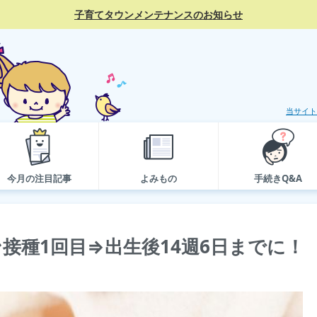
子育てタウンメンテナンスのお知らせ
当サイト
今月の注目記事
よみもの
手続きQ&A
接種1回目⇒出生後14週6日までに！