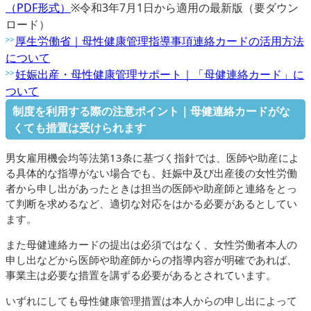
（PDF形式）
※令和3年7月1日から適用の最新版（要ダウン
ロード）
厚生労働省｜母性健康管理指導事項連絡カードの活用方法
について
妊娠出産・母性健康管理サポート｜「母健連絡カード」に
ついて
制度を利用する際の注意ポイント｜母健連絡カードがな
くても措置は受けられます
男女雇用機会均等法第13条に基づく指針では、医師や助産によ
る具体的な指導がない場合でも、妊娠中及び出産後の女性労働
者から申し出があったときは担当の医師や助産師と連絡をとっ
て判断を求めるなど、適切な対応をはかる必要があるとしてい
ます。
また母健連絡カードの提出は必須ではなく、女性労働者本人の
申し出などから医師や助産師からの指導内容が明確であれば、
事業主は必要な措置を講ずる必要があるとされています。
いずれにしても母性健康管理措置は本人からの申し出によって