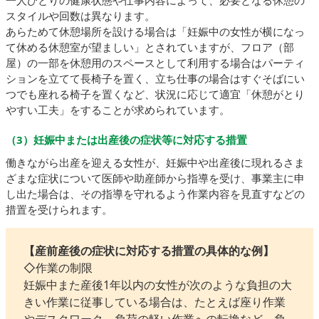
一人ひとりの健康状態や仕事内容によって、必要となる休憩の
スタイルや回数は異なります。
あらためて休憩場所を設ける場合は「妊娠中の女性が横になっ
て休める休憩室が望ましい」とされていますが、フロア（部
屋）の一部を休憩用のスペースとして利用する場合はパーティ
ションを立てて長椅子を置く、立ち仕事の場合はすぐそばにい
つでも座れる椅子を置くなど、状況に応じて適宜「休憩がとり
やすい工夫」をすることが求められています。
（3）妊娠中または出産後の症状等に対応する措置
働きながら出産を迎える女性が、妊娠中や出産後に現れるさま
ざまな症状について医師や助産師から指導を受け、事業主に申
し出た場合は、その指導を守れるよう作業内容を見直すなどの
措置を受けられます。
【産前産後の症状に対応する措置の具体的な例】
◇作業の制限
妊娠中また産後1年以内の女性が次のような負担の大
きい作業に従事している場合は、たとえば座り作業