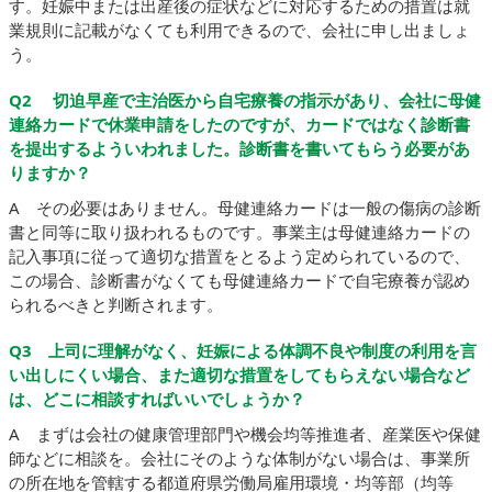
す。妊娠中または出産後の症状などに対応するための措置は就
業規則に記載がなくても利用できるので、会社に申し出ましょ
う。
Q2 切迫早産で主治医から自宅療養の指示があり、会社に母健
連絡カードで休業申請をしたのですが、カードではなく診断書
を提出するよういわれました。診断書を書いてもらう必要があ
りますか？
A その必要はありません。母健連絡カードは一般の傷病の診断
書と同等に取り扱われるものです。事業主は母健連絡カードの
記入事項に従って適切な措置をとるよう定められているので、
この場合、診断書がなくても母健連絡カードで自宅療養が認め
られるべきと判断されます。
Q3 上司に理解がなく、妊娠による体調不良や制度の利用を言
い出しにくい場合、また適切な措置をしてもらえない場合など
は、どこに相談すればいいでしょうか？
A まずは会社の健康管理部門や機会均等推進者、産業医や保健
師などに相談を。会社にそのような体制がない場合は、事業所
の所在地を管轄する都道府県労働局雇用環境・均等部（均等