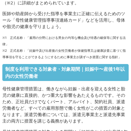
（※2）に詳細がまとめられています。
医師や助産師から受けた指導を事業主に正確に伝えるためのツ
ール「母性健康管理指導事項連絡カード」などを活用し、母体
や胎児の健康を守りましょう。
※1 正式名称：「雇用の分野における男女の均等な機会及び待遇の確保等に関する法
律」
※2 正式名称：「妊娠中及び出産後の女性労働者が保健指導又は健康診査に基づく指
導事項を守ることができるようにするために事業主が講ずべき措置に関する指針」
制度を利用できる対象者・対象期間｜妊娠中〜産後1年以
内の女性労働者
母性健康管理措置は、働きながら妊娠・出産を迎える女性と胎
児の健康に直接的、かつ重大な影響をあたえるものです。その
ため、正社員だけでなくパート、アルバイト、契約社員、派遣
労働者など、すべての雇用形態で働く女性がこの措置の対象と
なります。派遣労働者については、派遣元事業主と派遣先事業
主の両方に措置を講じる義務があります。