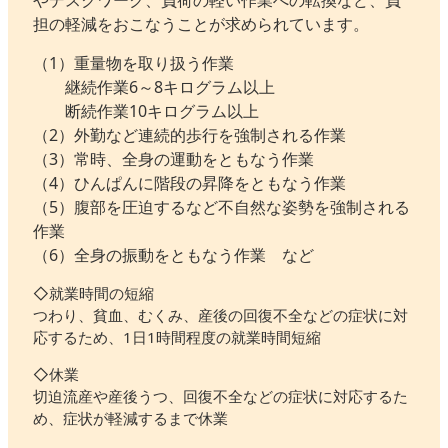
やデスクワーク、負荷の軽い作業への転換など、負
担の軽減をおこなうことが求められています。
（1）重量物を取り扱う作業
継続作業6～8キログラム以上
断続作業10キログラム以上
（2）外勤など連続的歩行を強制される作業
（3）常時、全身の運動をともなう作業
（4）ひんぱんに階段の昇降をともなう作業
（5）腹部を圧迫するなど不自然な姿勢を強制される
作業
（6）全身の振動をともなう作業 など
◇就業時間の短縮
つわり、貧血、むくみ、産後の回復不全などの症状に対
応するため、1日1時間程度の就業時間短縮
◇休業
切迫流産や産後うつ、回復不全などの症状に対応するた
め、症状が軽減するまで休業