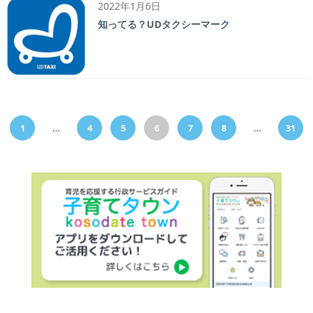
2022年1月6日
知ってる？UDタクシーマーク
1
…
4
5
6
7
8
…
31